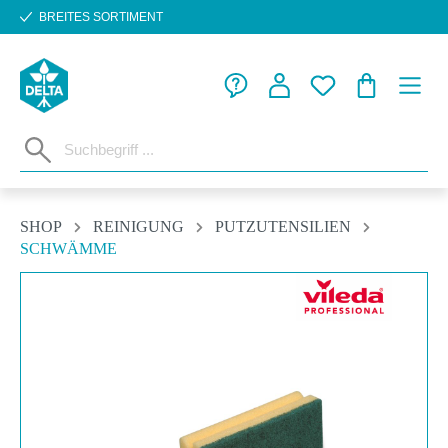
BREITES SORTIMENT
Zum Hauptinhalt springen
WARENKORB
SHOP
REINIGUNG
PUTZUTENSILIEN
SCHWÄMME
Bildergalerie überspringen