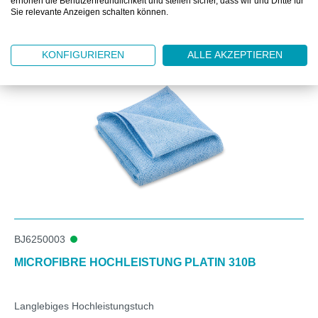
erhöhen die Benutzerfreundlichkeit und stellen sicher, dass wir und Dritte für
Sie relevante Anzeigen schalten können.
Produktgalerie überspringen
Kunden kauften auch
KONFIGURIEREN
ALLE AKZEPTIEREN
BJ6250003
MICROFIBRE HOCHLEISTUNG PLATIN 310B
Langlebiges Hochleistungstuch