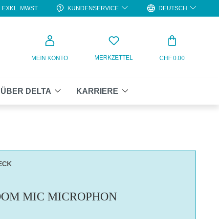
KUNDENSERVICE
DEUTSCH
EXKL. MWST.
WARENKO
MERKZETTEL
MEIN KONTO
CHF 0.00
ÜBER DELTA
KARRIERE
ECK
OM MIC MICROPHON