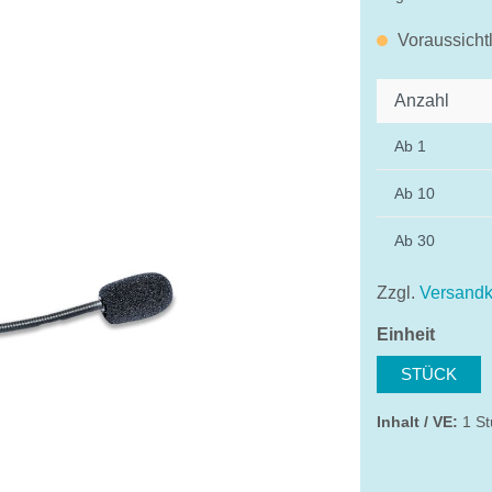
Voraussicht
Anzahl
Ab
1
Ab
10
Ab
30
Zzgl.
Versandk
auswä
Einheit
STÜCK
Inhalt / VE:
1 St