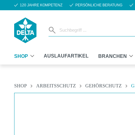
120 JAHRE KOMPETENZ
PERSÖNLICHE BERATUNG
m Hauptinhalt springen
Zur Suche springen
Zur Hauptnavigation springen
AUSLAUFARTIKEL
SHOP
BRANCHEN
SHOP
ARBEITSSCHUTZ
GEHÖRSCHUTZ
G
Bildergalerie überspringen