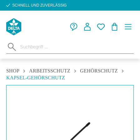
SCHNELL UND ZUVERLÄSSIG
Zum Hauptinhalt springen
WARENKORB
SHOP
ARBEITSSCHUTZ
GEHÖRSCHUTZ
KAPSEL-GEHÖRSCHUTZ
Bildergalerie überspringen