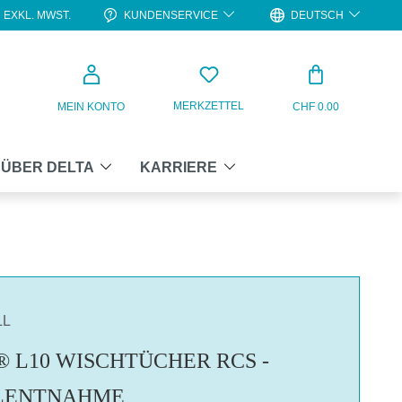
KUNDENSERVICE
DEUTSCH
EXKL. MWST.
WARENKO
MERKZETTEL
MEIN KONTO
CHF 0.00
ÜBER DELTA
KARRIERE
LL
 L10 WISCHTÜCHER RCS -
LENTNAHME