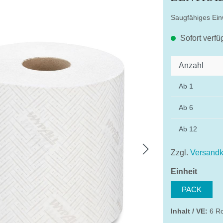
Saugfähiges Ein
Sofort verfü
Anzahl
Ab
1
Ab
6
Ab
12
Zzgl.
Versandk
auswä
Einheit
PACK
Inhalt / VE:
6 R