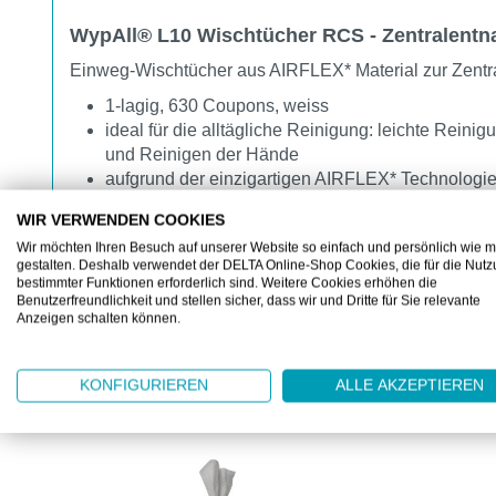
WypAll® L10 Wischtücher RCS - Zentralent
Einweg-Wischtücher aus AIRFLEX* Material zur Zent
1-lagig, 630 Coupons, weiss
ideal für die alltägliche Reinigung: leichte Re
und Reinigen der Hände
aufgrund der einzigartigen AIRFLEX* Technologie 
kann in Verbindung mit einem Spendersystem gen
WIR VERWENDEN COOKIES
für den Kontakt mit Lebensmitteln zugelassen
Wir möchten Ihren Besuch auf unserer Website so einfach und persönlich wie m
gestalten. Deshalb verwendet der DELTA Online-Shop Cookies, die für die Nut
bestimmter Funktionen erforderlich sind. Weitere Cookies erhöhen die
Benutzerfreundlichkeit und stellen sicher, dass wir und Dritte für Sie relevante
Anzeigen schalten können.
KONFIGURIEREN
ALLE AKZEPTIEREN
ZUBEHÖR
Produktgalerie überspringen