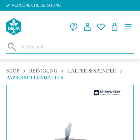
PERSÖNLICHE BERATUNG
Zum Hauptinhalt springen
WARENKORB
SHOP
REINIGUNG
HALTER & SPENDER
PAPIERROLLENHALTER
Bildergalerie überspringen
ch