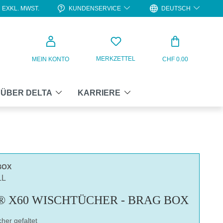
KUNDENSERVICE
DEUTSCH
EXKL. MWST.
WARENKO
MERKZETTEL
MEIN KONTO
CHF 0.00
ÜBER DELTA
KARRIERE
BOX
LL
 X60 WISCHTÜCHER - BRAG BOX
her gefaltet