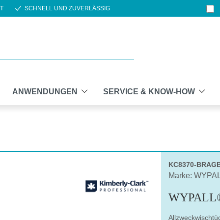
T
SCHNELL UND ZUVERLÄSSIG
ANWENDUNGEN
SERVICE & KNOW-HOW
KC8370-BRAG
Marke: WYPA
WYPALL®
Allzweckwischtüc