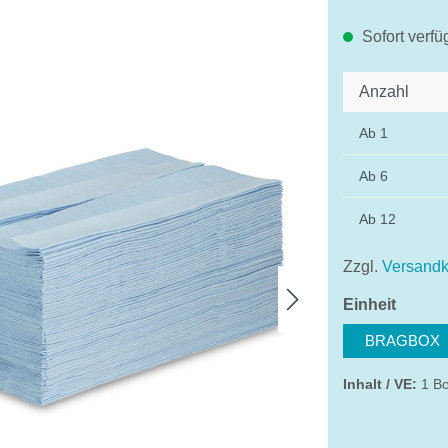
Sofort verfü
Anzahl
Ab
1
Ab
6
Ab
12
Zzgl.
Versandk
auswä
Einheit
BRAGBOX
Inhalt / VE:
1 B