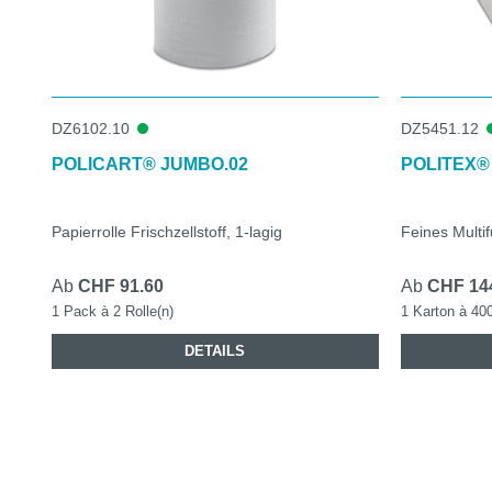
DZ6102.10
DZ5451.12
POLICART® JUMBO.02
POLITEX®
Papierrolle Frischzellstoff, 1-lagig
Feines Multi
Ab
CHF 91.60
Ab
CHF 14
1 Pack à 2 Rolle(n)
1 Karton à 40
DETAILS