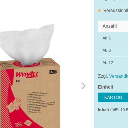
Voraussicht
Anzahl
Ab
1
Ab
6
Ab
12
Zzgl.
Versandk
auswä
Einheit
KARTON
Inhalt / VE:
10 