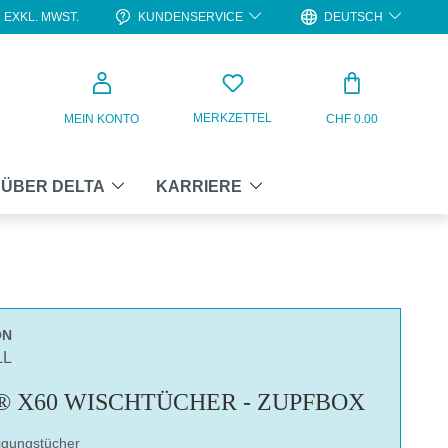
KUNDENSERVICE
DEUTSCH
EXKL. MWST.
WARENKO
MERKZETTEL
MEIN KONTO
CHF 0.00
ÜBER DELTA
KARRIERE
ON
LL
 X60 WISCHTÜCHER - ZUPFBOX
igungstücher