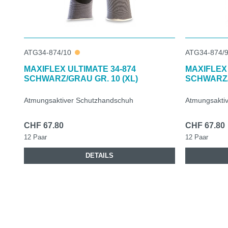
ATG34-874/10
ATG34-874/
MAXIFLEX ULTIMATE 34-874
MAXIFLEX 
SCHWARZ/GRAU GR. 10 (XL)
SCHWARZ/G
Atmungsaktiver Schutzhandschuh
Atmungsakti
CHF 67.80
CHF 67.80
12 Paar
12 Paar
DETAILS