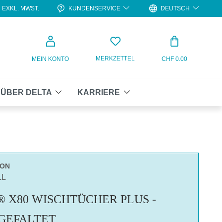
KUNDENSERVICE
DEUTSCH
EXKL. MWST.
WARENKO
MERKZETTEL
MEIN KONTO
CHF 0.00
ÜBER DELTA
KARRIERE
TON
LL
 X80 WISCHTÜCHER PLUS -
GEFALTET