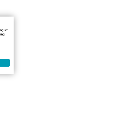
öglich
zung