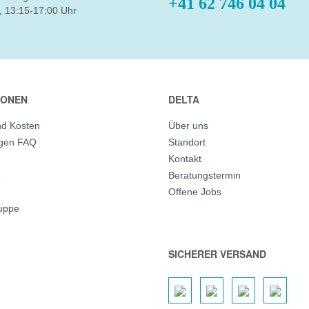
+41 62 746 04 04
, 13:15-17:00 Uhr
IONEN
DELTA
nd Kosten
Über uns
agen FAQ
Standort
Kontakt
z
Beratungstermin
Offene Jobs
ruppe
SICHERER VERSAND