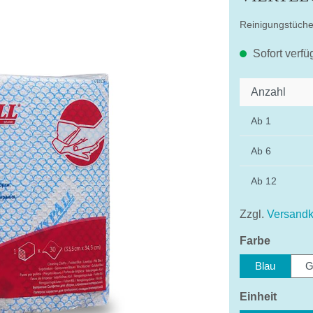
Reinigungstüche
Sofort verfü
Anzahl
Ab
1
Ab
6
Ab
12
Zzgl.
Versandk
auswäh
Farbe
Blau
G
auswä
Einheit