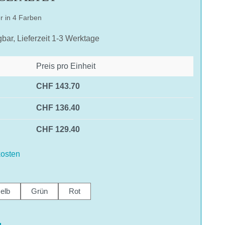
r in 4 Farben
gbar, Lieferzeit 1-3 Werktage
Preis pro Einheit
CHF 143.70
CHF 136.40
CHF 129.40
osten
len
elb
Grün
Rot
hlen