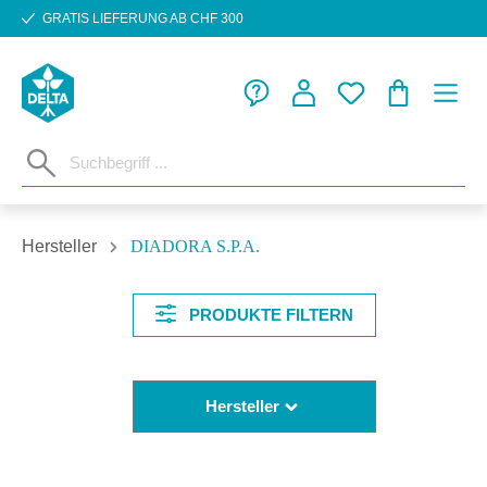
GRATIS LIEFERUNG AB CHF 300
Zum Hauptinhalt springen
WARENKORB
Hersteller
DIADORA S.P.A.
PRODUKTE FILTERN
Hersteller