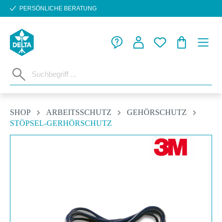
PERSÖNLICHE BERATUNG
Zum Hauptinhalt springen
WARENKORB
SHOP
ARBEITSSCHUTZ
GEHÖRSCHUTZ
STÖPSEL-GERHÖRSCHUTZ
Bildergalerie überspringen