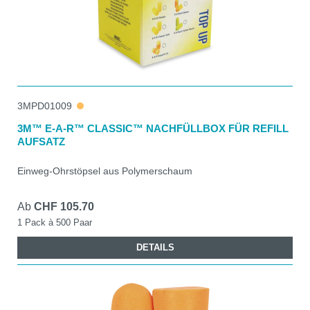
3MPD01009
3M™ E-A-R™ CLASSIC™ NACHFÜLLBOX FÜR REFILL
AUFSATZ
Einweg-Ohrstöpsel aus Polymerschaum
Ab
CHF 105.70
1 Pack à 500 Paar
DETAILS