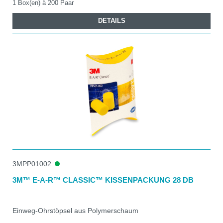
1 Box(en) à 200 Paar
DETAILS
3MPP01002
3M™ E-A-R™ CLASSIC™ KISSENPACKUNG 28 DB
Einweg-Ohrstöpsel aus Polymerschaum