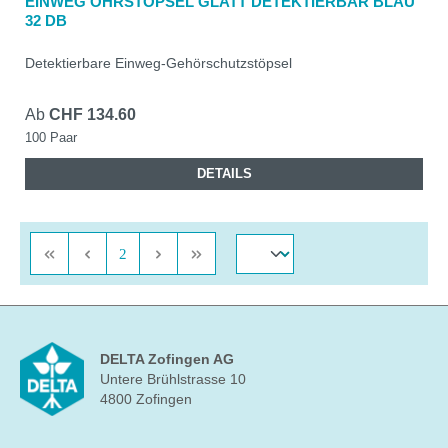
EINWEG OHRSTÖPSEL GLATT DETEKTIERBAR BLAU
32 DB
Detektierbare Einweg-Gehörschutzstöpsel
Ab
CHF 134.60
100 Paar
DETAILS
Seite
2
DELTA Zofingen AG
Untere Brühlstrasse 10
4800 Zofingen