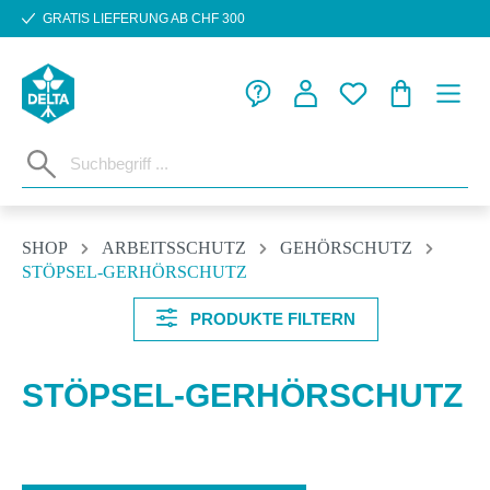
GRATIS LIEFERUNG AB CHF 300
Zum Hauptinhalt springen
WARENKORB
SHOP
ARBEITSSCHUTZ
GEHÖRSCHUTZ
STÖPSEL-GERHÖRSCHUTZ
PRODUKTE FILTERN
STÖPSEL-GERHÖRSCHUTZ