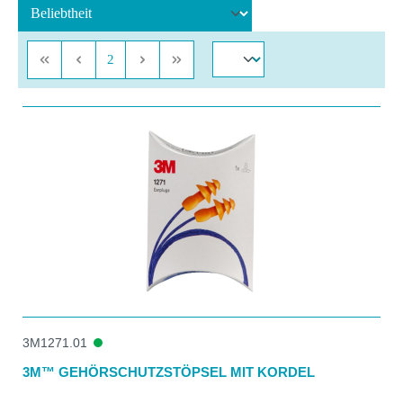
Seite
2
3M1271.01
3M™ GEHÖRSCHUTZSTÖPSEL MIT KORDEL