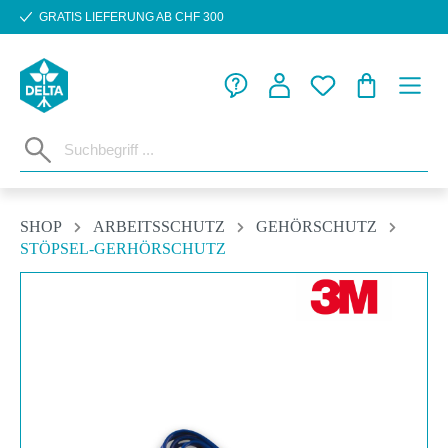
GRATIS LIEFERUNG AB CHF 300
Zum Hauptinhalt springen
WARENKORB
SHOP
ARBEITSSCHUTZ
GEHÖRSCHUTZ
STÖPSEL-GERHÖRSCHUTZ
Bildergalerie überspringen