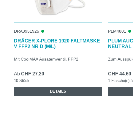
DRA3951925
PLM4801
DRÄGER X-PLORE 1920 FALTMASKE
PLUM AU
V FFP2 NR D (M/L)
NEUTRAL 
Mit CoolMAX Ausatemventil, FFP2
Zum Ausspüle
Ab
CHF 27.20
CHF 44.60
10 Stück
1 Flasche(n) à 
DETAILS