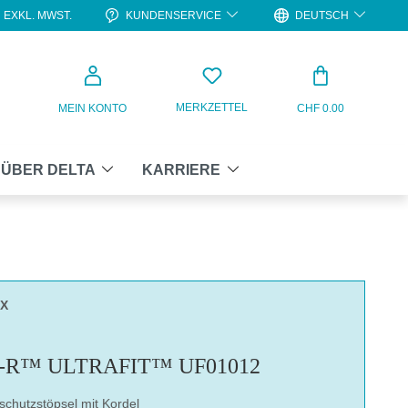
KUNDENSERVICE
DEUTSCH
EXKL. MWST.
WARENKO
MERKZETTEL
MEIN KONTO
CHF 0.00
ÜBER DELTA
KARRIERE
OX
-R™ ULTRAFIT™ UF01012
hutzstöpsel mit Kordel