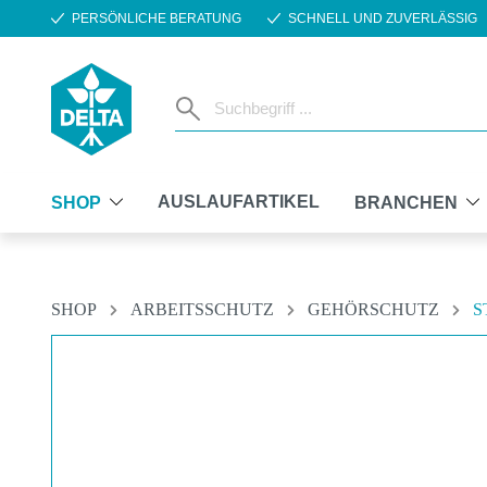
PERSÖNLICHE BERATUNG
SCHNELL UND ZUVERLÄSSIG
m Hauptinhalt springen
Zur Suche springen
Zur Hauptnavigation springen
AUSLAUFARTIKEL
SHOP
BRANCHEN
SHOP
ARBEITSSCHUTZ
GEHÖRSCHUTZ
S
Bildergalerie überspringen