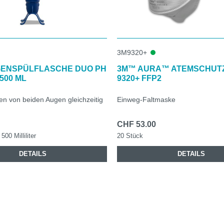
3M9320+
GENSPÜLFLASCHE DUO PH
3M™ AURA™ ATEMSCHUT
500 ML
9320+ FFP2
n von beiden Augen gleichzeitig
Einweg-Faltmaske
CHF 53.00
500 Milliliter
20 Stück
DETAILS
DETAILS