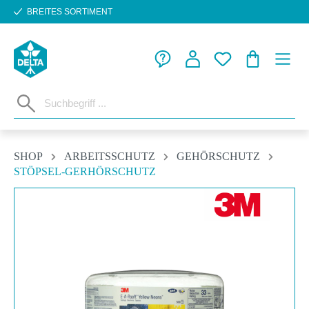
BREITES SORTIMENT
Zum Hauptinhalt springen
WARENKORB
SHOP
ARBEITSSCHUTZ
GEHÖRSCHUTZ
STÖPSEL-GERHÖRSCHUTZ
Bildergalerie überspringen