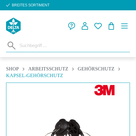
BREITES SORTIMENT
Zum Hauptinhalt springen
WARENKORB
SHOP
ARBEITSSCHUTZ
GEHÖRSCHUTZ
KAPSEL-GEHÖRSCHUTZ
Bildergalerie überspringen