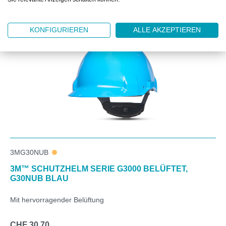
Produktgalerie überspringen
ZUBEHÖR
KONFIGURIEREN
ALLE AKZEPTIEREN
3MG30NUB
3M™ SCHUTZHELM SERIE G3000 BELÜFTET,
G30NUB BLAU
Mit hervorragender Belüftung
CHF 30.70