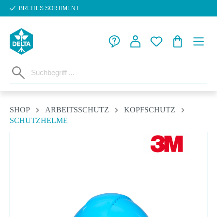
BREITES SORTIMENT
Zum Hauptinhalt springen
WARENKORB
SHOP
ARBEITSSCHUTZ
KOPFSCHUTZ
SCHUTZHELME
Bildergalerie überspringen