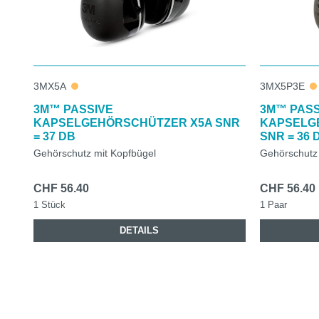
3MX5A
3MX5P3E
3M™ PASSIVE
3M™ PASS
KAPSELGEHÖRSCHÜTZER X5A SNR
KAPSELG
= 37 DB
SNR = 36 
Gehörschutz mit Kopfbügel
Gehörschutz 
CHF 56.40
CHF 56.40
1 Stück
1 Paar
DETAILS