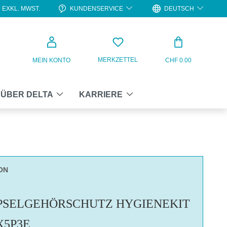
KUNDENSERVICE
DEUTSCH
EXKL. MWST.
WARENKO
MERKZETTEL
MEIN KONTO
CHF 0.00
ÜBER DELTA
KARRIERE
ON
SELGEHÖRSCHUTZ HYGIENEKIT
X5P3E