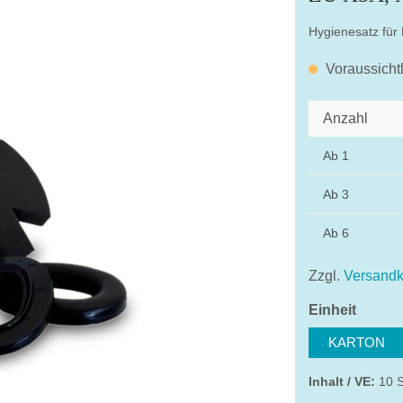
Hygienesatz für
Voraussicht
Anzahl
Ab
1
Ab
3
Ab
6
Zzgl.
Versandk
auswä
Einheit
KARTON
Inhalt / VE:
10 S