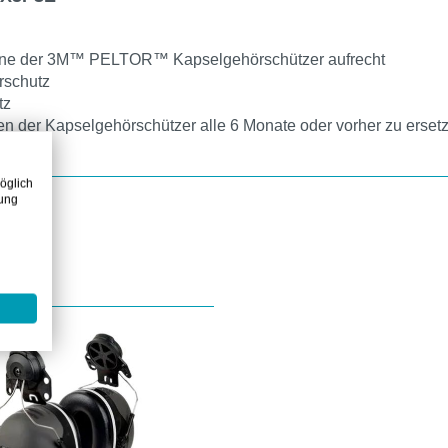
giene der 3M™ PELTOR™ Kapselgehörschützer aufrecht
rschutz
tz
en der Kapselgehörschützer alle 6 Monate oder vorher zu erset
öglich
zung