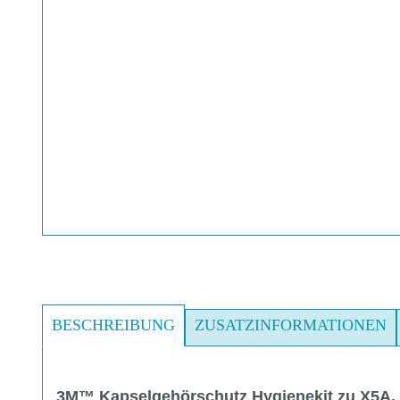
BESCHREIBUNG
ZUSATZINFORMATIONEN
3M™ Kapselgehörschutz Hygienekit zu X5A,