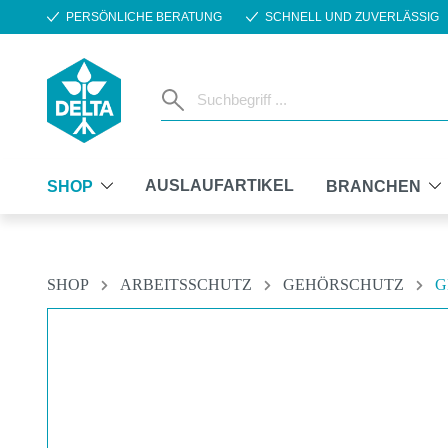
PERSÖNLICHE BERATUNG
SCHNELL UND ZUVERLÄSSIG
m Hauptinhalt springen
Zur Suche springen
Zur Hauptnavigation springen
AUSLAUFARTIKEL
SHOP
BRANCHEN
SHOP
ARBEITSSCHUTZ
GEHÖRSCHUTZ
G
Bildergalerie überspringen