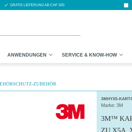
GRATIS LIEFERUNG AB CHF 300
ANWENDUNGEN
SERVICE & KNOW-HOW
EHÖRSCHUTZ-ZUBEHÖR
3MHYX5-KART
Marke: 3M
3M™ KAP
ZU X5A, 