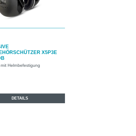
IVE
EHÖRSCHÜTZER X5P3E
DB
mit Helmbefestigung
DETAILS