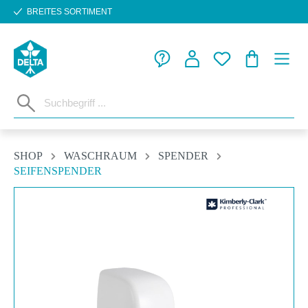
BREITES SORTIMENT
Zum Hauptinhalt springen
WARENKORB
SHOP
WASCHRAUM
SPENDER
SEIFENSPENDER
Bildergalerie überspringen