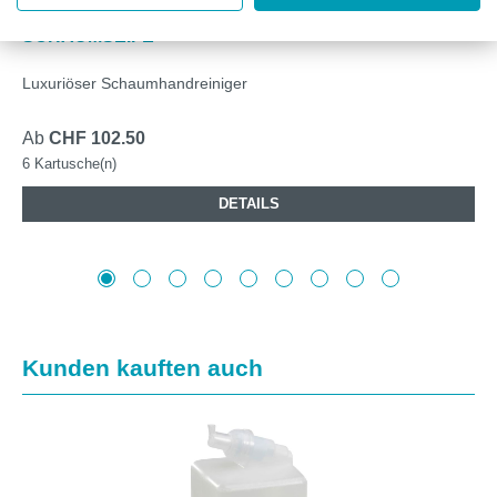
KLEENEX® BOTANICS™ FRESH LUXUS-
SCHAUMSEIFE
Luxuriöser Schaumhandreiniger
Ab
CHF 102.50
6 Kartusche(n)
DETAILS
Produktgalerie überspringen
Kunden kauften auch