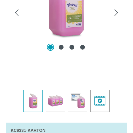
n.
KC6331-KARTON