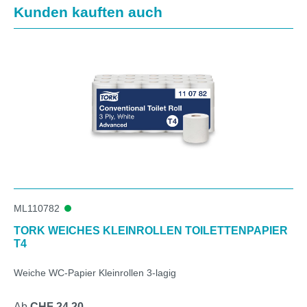
Produktgalerie überspringen
Kunden kauften auch
ML110782
TORK WEICHES KLEINROLLEN TOILETTENPAPIER
T4
Weiche WC-Papier Kleinrollen 3-lagig
Ab
CHF 24.20