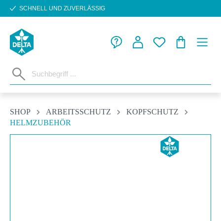
SCHNELL UND ZUVERLÄSSIG
Zum Hauptinhalt springen
WARENKORB
SHOP
ARBEITSSCHUTZ
KOPFSCHUTZ
HELMZUBEHÖR
Bildergalerie überspringen