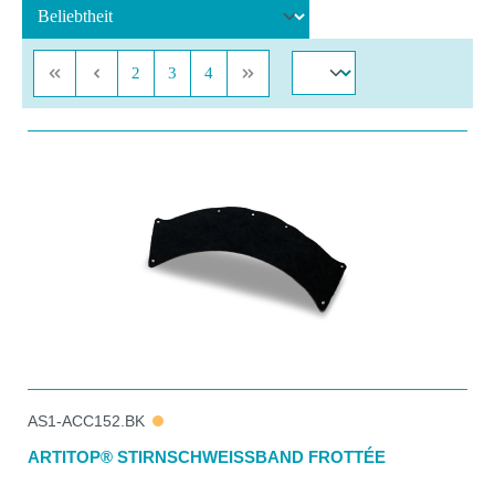
Seite
Seite
Seite
2
3
4
AS1-ACC152.BK
ARTITOP® STIRNSCHWEISSBAND FROTTÉE