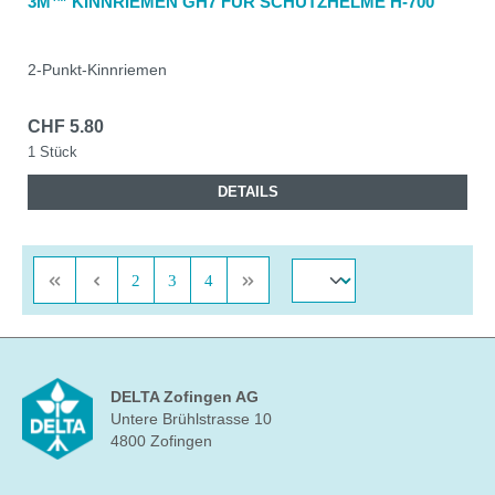
3M™ KINNRIEMEN GH7 FÜR SCHUTZHELME H-700
2-Punkt-Kinnriemen
CHF 5.80
1 Stück
DETAILS
Seite
Seite
Seite
2
3
4
DELTA Zofingen AG
Untere Brühlstrasse 10
4800 Zofingen