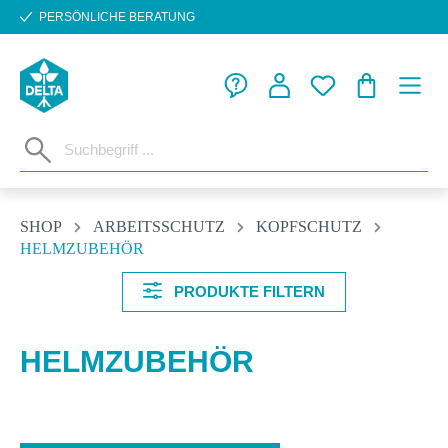
PERSÖNLICHE BERATUNG
Zum Hauptinhalt springen
WARENKORB
SHOP
ARBEITSSCHUTZ
KOPFSCHUTZ
HELMZUBEHÖR
PRODUKTE FILTERN
HELMZUBEHÖR