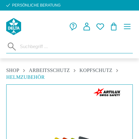
PERSÖNLICHE BERATUNG
Zum Hauptinhalt springen
WARENKORB
SHOP
ARBEITSSCHUTZ
KOPFSCHUTZ
HELMZUBEHÖR
Bildergalerie überspringen