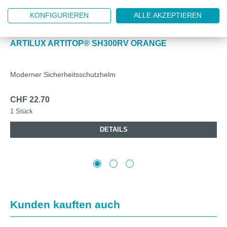
KONFIGURIEREN
ALLE AKZEPTIEREN
AS1-300R00.OR-000
ARTILUX ARTITOP® SH300RV ORANGE
Moderner Sicherheitsschutzhelm
CHF 22.70
1 Stück
DETAILS
Produktgalerie überspringen
Kunden kauften auch