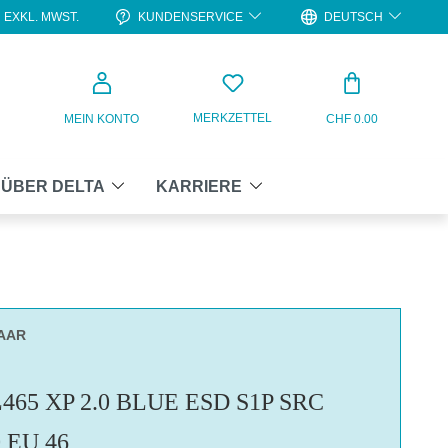
KUNDENSERVICE
DEUTSCH
EXKL. MWST.
WARENKO
MERKZETTEL
MEIN KONTO
CHF 0.00
ÜBER DELTA
KARRIERE
PAAR
465 XP 2.0 BLUE ESD S1P SRC
 EU 46