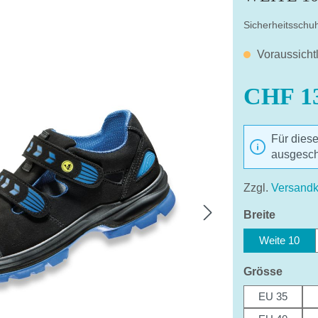
Sicherheitsschuh
Voraussicht
CHF 13
Für dies
ausgesch
Mit dem Aufruf 
Ihre Daten a
Zzgl.
Versandk
Date
auswäh
Breite
Weite 10
auswä
Grösse
EU 35