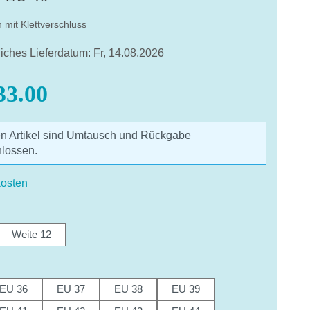
 mit Klettverschluss
liches Lieferdatum: Fr, 14.08.2026
3.00
en Artikel sind Umtausch und Rückgabe
lossen.
des Videos erklären Sie sich einverstanden, dass
n YouTube übermittelt werden und das Sie die
osten
nschutzbestimmungen
gelesen haben.
len
AKZEPTIEREN
Weite 12
hlen
EU 36
EU 37
EU 38
EU 39