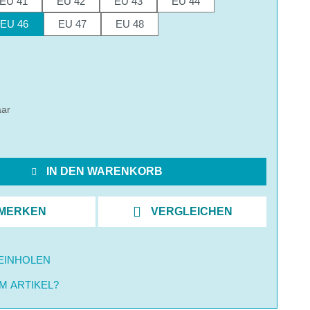
EU 41
EU 42
EU 43
EU 44
EU 46
EU 47
EU 48
hlen
aar
IN DEN WARENKORB
MERKEN
VERGLEICHEN
EINHOLEN
M ARTIKEL?