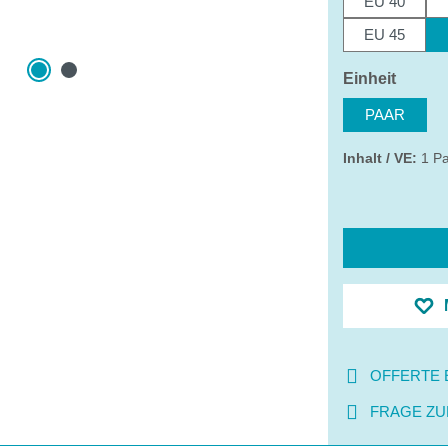
EU 40
EU 45
auswä
Einheit
PAAR
Inhalt / VE:
1 P
OFFERTE 
FRAGE ZU