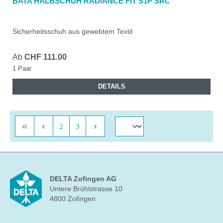
BATA HALBSCHUH RADIANCE FIT S1P SRC
Sicherheitsschuh aus gewebtem Textil
Ab
CHF 111.00
1 Paar
DETAILS
Seite
Seite
2
3
DELTA Zofingen AG
Untere Brühlstrasse 10
4800 Zofingen