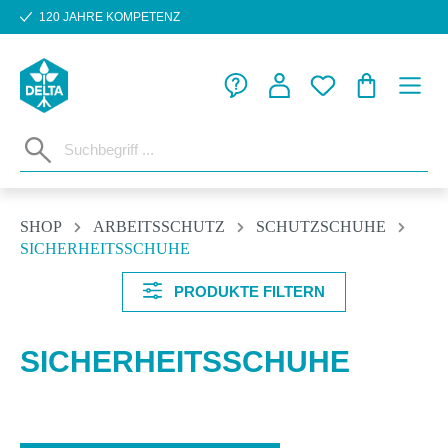
120 JAHRE KOMPETENZ
Zum Hauptinhalt springen
WARENKORB
SHOP
ARBEITSSCHUTZ
SCHUTZSCHUHE
SICHERHEITSSCHUHE
PRODUKTE FILTERN
SICHERHEITSSCHUHE