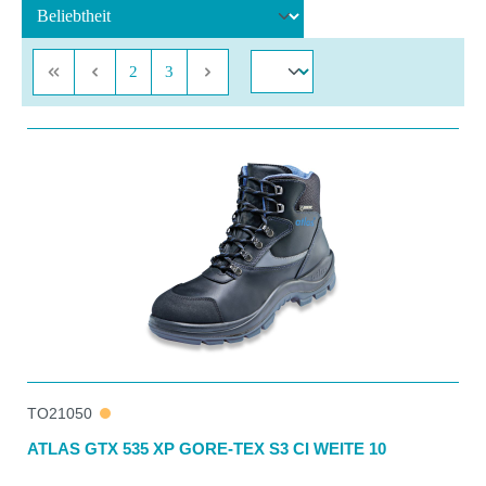
Seite
Seite
2
3
TO21050
ATLAS GTX 535 XP GORE-TEX S3 CI WEITE 10