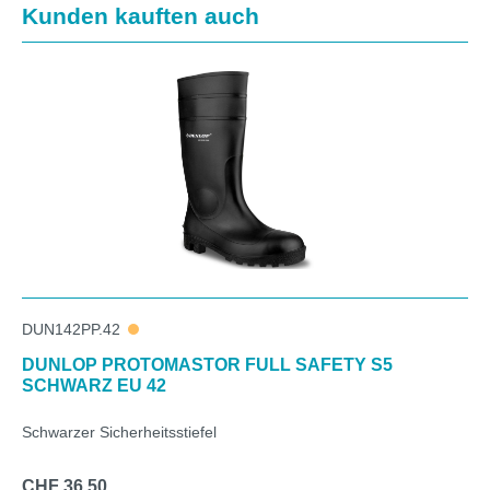
Produktgalerie überspringen
Kunden kauften auch
DUN142PP.42
DUNLOP PROTOMASTOR FULL SAFETY S5
SCHWARZ EU 42
Schwarzer Sicherheitsstiefel
CHF 36.50