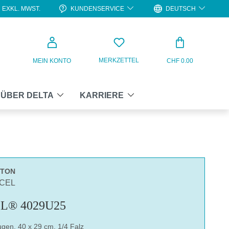
KUNDENSERVICE
DEUTSCH
EXKL. MWST.
WARENKO
MERKZETTEL
MEIN KONTO
CHF 0.00
ÜBER DELTA
KARRIERE
RTON
ACEL
L® 4029U25
gen, 40 x 29 cm, 1/4 Falz