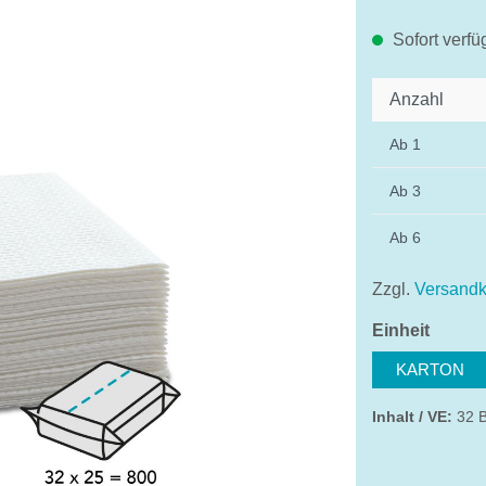
Sofort verfü
Anzahl
Ab
1
Ab
3
Ab
6
Zzgl.
Versandk
auswä
Einheit
KARTON
Inhalt / VE:
32 B