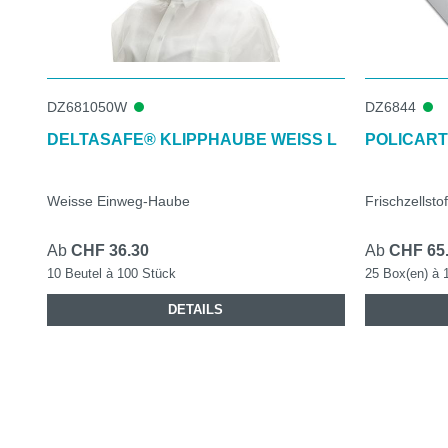
DZ681050W
DZ6844
DELTASAFE® KLIPPHAUBE WEISS L
POLICART
Weisse Einweg-Haube
Frischzellstof
Ab
CHF 36.30
Ab
CHF 65
10 Beutel à 100 Stück
25 Box(en) à 
DETAILS