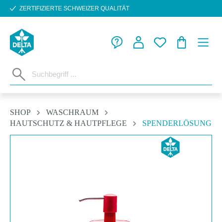
ZERTIFIZIERTE SCHWEIZER QUALITÄT
Zum Hauptinhalt springen
WARENKORB
SHOP
WASCHRAUM
HAUTSCHUTZ & HAUTPFLEGE
SPENDERLÖSUNG
Bildergalerie überspringen