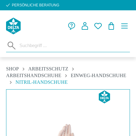
PERSÖNLICHE BERATUNG
Zum Hauptinhalt springen
WARENKORB
SHOP
ARBEITSSCHUTZ
ARBEITSHANDSCHUHE
EINWEG-HANDSCHUHE
NITRIL-HANDSCHUHE
Bildergalerie überspringen