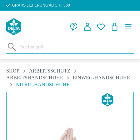
GRATIS LIEFERUNG AB CHF 300
Zum Hauptinhalt springen
WARENKORB
SHOP
ARBEITSSCHUTZ
ARBEITSHANDSCHUHE
EINWEG-HANDSCHUHE
NITRIL-HANDSCHUHE
Bildergalerie überspringen