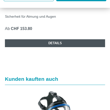
DRÄGER X-PLORE 6300 VOLLMASKE
Sicherheit für Atmung und Augen
Ab
CHF 153.80
DETAILS
Produktgalerie überspringen
Kunden kauften auch