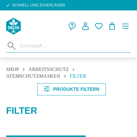
SCHNELL UND ZUVERLÄSSIG
Zum Hauptinhalt springen
WARENKORB
SHOP
ARBEITSSCHUTZ
ATEMSCHUTZMASKEN
FILTER
PRODUKTE FILTERN
FILTER