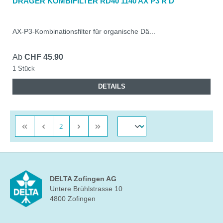
DRÄGER KOMBIFILTER RD40 1140 AX P3 R D
AX-P3-Kombinationsfilter für organische Dä...
Ab
CHF 45.90
1 Stück
DETAILS
Seite
2
DELTA Zofingen AG
Untere Brühlstrasse 10
4800 Zofingen