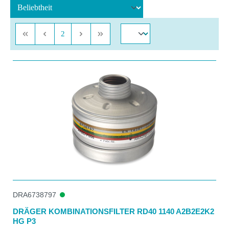
Seite
2
DRA6738797
DRÄGER KOMBINATIONSFILTER RD40 1140 A2B2E2K2
HG P3