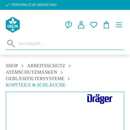
PERSÖNLICHE BERATUNG
Zum Hauptinhalt springen
WARENKORB
SHOP
ARBEITSSCHUTZ
ATEMSCHUTZMASKEN
GEBLÄSEFILTERSYSTEME
KOPFTEILE & SCHLÄUCHE
Bildergalerie überspringen