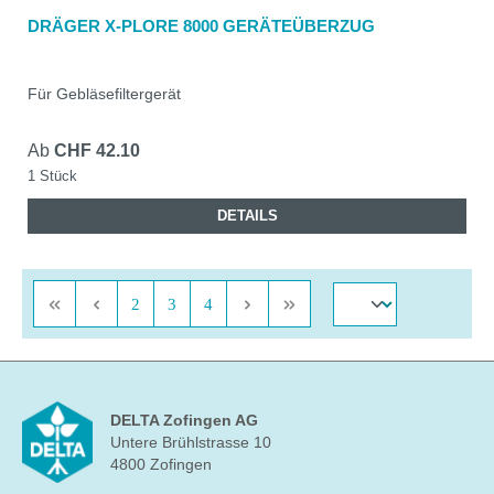
DRÄGER X-PLORE 8000 GERÄTEÜBERZUG
Für Gebläsefiltergerät
Ab
CHF 42.10
1 Stück
DETAILS
Seite
Seite
Seite
2
3
4
DELTA Zofingen AG
Untere Brühlstrasse 10
4800 Zofingen