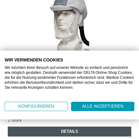
WIR VERWENDEN COOKIES
Wir möchten Ihren Besuch auf unserer Website so einfach und persönlich
DRAR598KURZ
wie möglich gestalten. Deshalb verwendet der DELTA Online-Shop Cookies,
die für die Nutzung bestimmter Funktionen erforderlich sind. Weitere Cookies
DRÄGER X-PLORE 8000 PREMIUMHAUBE KURZ
erhöhen die Benutzerfreundlichkeit und stellen sicher, dass wir und Dritte für
Sie relevante Anzeigen schalten können.
Bedeckt Kopf und Gesicht
KONFIGURIEREN
ALLE AKZEPTIEREN
Ab
CHF 88.70
1 Stück
DETAILS