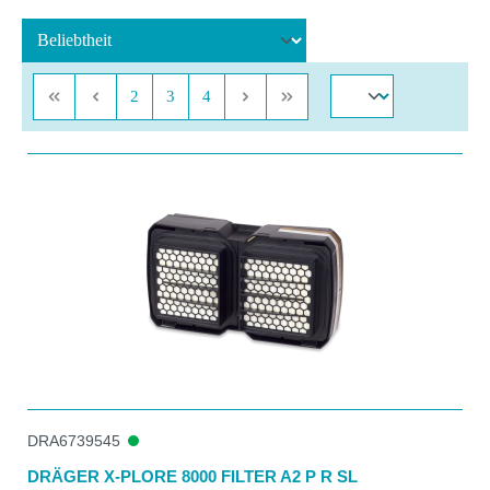
Seite
Seite
Seite
2
3
4
DRA6739545
DRÄGER X-PLORE 8000 FILTER A2 P R SL