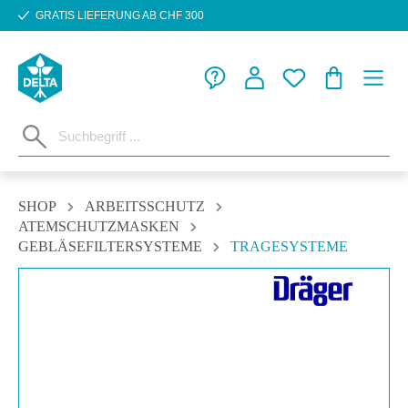
GRATIS LIEFERUNG AB CHF 300
Zum Hauptinhalt springen
WARENKORB
SHOP
ARBEITSSCHUTZ
ATEMSCHUTZMASKEN
GEBLÄSEFILTERSYSTEME
TRAGESYSTEME
Bildergalerie überspringen