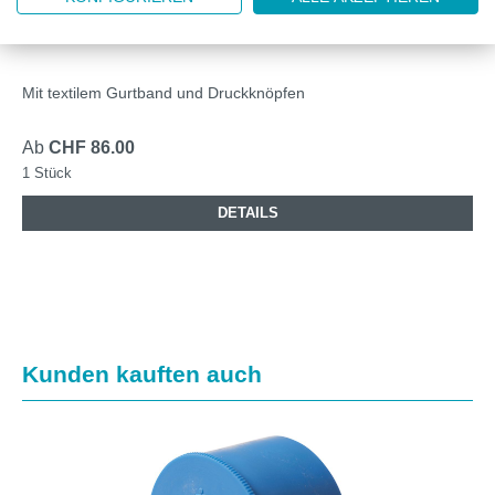
DRÄGER X-PLORE 8000 STANDARDGÜRTEL
Mit textilem Gurtband und Druckknöpfen
Ab
CHF 86.00
1 Stück
DETAILS
Produktgalerie überspringen
Kunden kauften auch