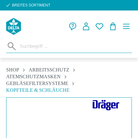
BREITES SORTIMENT
Zum Hauptinhalt springen
WARENKORB
SHOP
ARBEITSSCHUTZ
ATEMSCHUTZMASKEN
GEBLÄSEFILTERSYSTEME
KOPFTEILE & SCHLÄUCHE
Bildergalerie überspringen