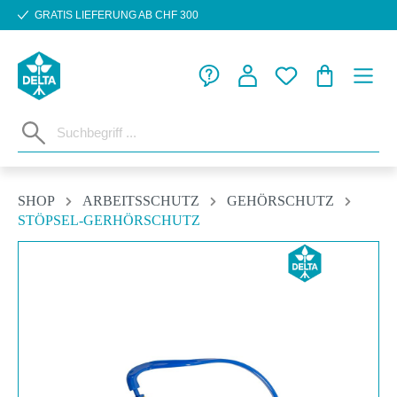
GRATIS LIEFERUNG AB CHF 300
Zum Hauptinhalt springen
WARENKORB
SHOP
ARBEITSSCHUTZ
GEHÖRSCHUTZ
STÖPSEL-GERHÖRSCHUTZ
Bildergalerie überspringen