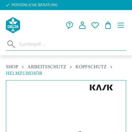
PERSÖNLICHE BERATUNG
Zum Hauptinhalt springen
WARENKORB
SHOP
ARBEITSSCHUTZ
KOPFSCHUTZ
HELMZUBEHÖR
Bildergalerie überspringen