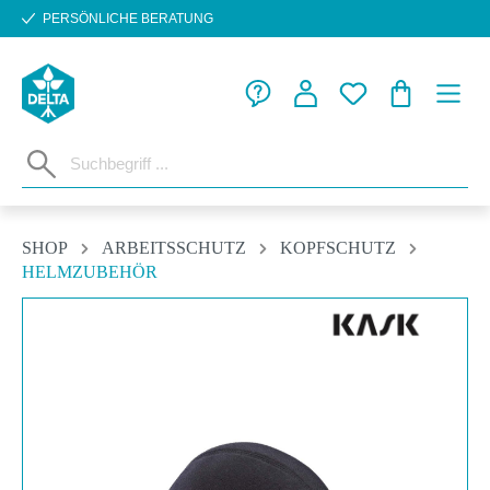
PERSÖNLICHE BERATUNG
Zum Hauptinhalt springen
WARENKORB
SHOP
ARBEITSSCHUTZ
KOPFSCHUTZ
HELMZUBEHÖR
Bildergalerie überspringen