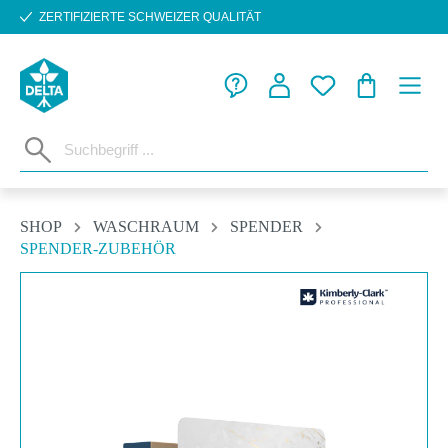
ZERTIFIZIERTE SCHWEIZER QUALITÄT
Zum Hauptinhalt springen
WARENKORB
SHOP
WASCHRAUM
SPENDER
SPENDER-ZUBEHÖR
Bildergalerie überspringen