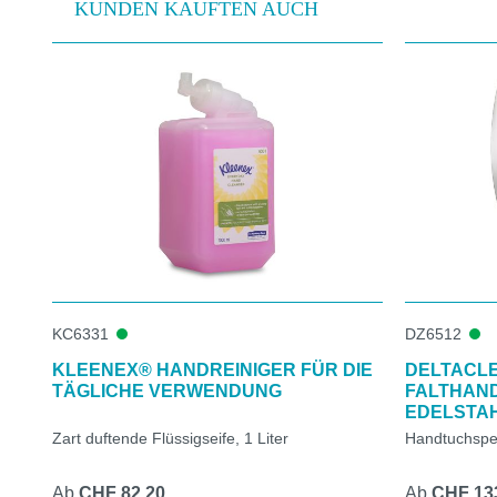
KUNDEN KAUFTEN AUCH
Produktgalerie überspringen
KC6331
DZ6512
KLEENEX® HANDREINIGER FÜR DIE
DELTACL
TÄGLICHE VERWENDUNG
FALTHAN
EDELSTA
Zart duftende Flüssigseife, 1 Liter
Handtuchspen
Ab
CHF 82.20
Ab
CHF 13