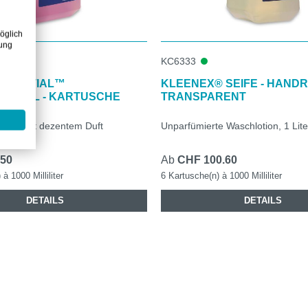
öglich
zung
KC6333
ESSENTIAL™
KLEENEX® SEIFE - HANDR
IFE 1L - KARTUSCHE
TRANSPARENT
eife mit dezentem Duft
Unparfümierte Waschlotion, 1 Lite
.50
Ab
CHF 100.60
à 1000 Milliliter
6 Kartusche(n) à 1000 Milliliter
DETAILS
DETAILS