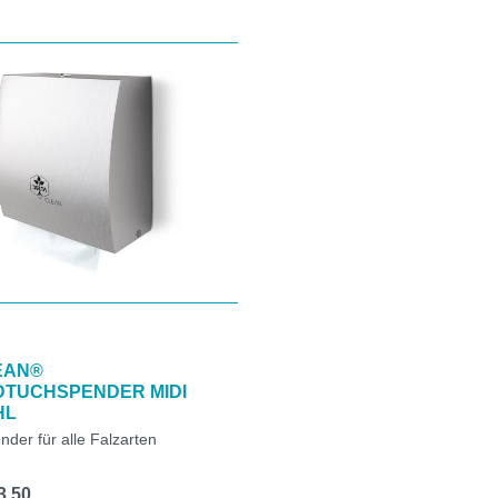
EAN®
DTUCHSPENDER MIDI
HL
der für alle Falzarten
3.50