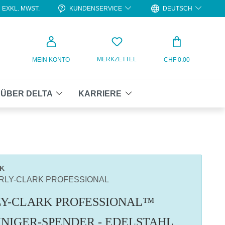
KUNDENSERVICE
DEUTSCH
EXKL. MWST.
WARENKO
MERKZETTEL
MEIN KONTO
CHF 0.00
ÜBER DELTA
KARRIERE
CK
ERLY-CLARK PROFESSIONAL
Y-CLARK PROFESSIONAL™
NIGER-SPENDER - EDELSTAHL