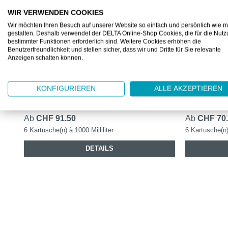
WIR VERWENDEN COOKIES
Wir möchten Ihren Besuch auf unserer Website so einfach und persönlich wie m
gestalten. Deshalb verwendet der DELTA Online-Shop Cookies, die für die Nut
bestimmter Funktionen erforderlich sind. Weitere Cookies erhöhen die
KC6342
KC6340
Benutzerfreundlichkeit und stellen sicher, dass wir und Dritte für Sie relevante
Anzeigen schalten können.
SCOTT® CONTROL™ SCHAUMSEIFE
SCOTT® 
1L - KARTUSCHE
SCHAUMSE
KONFIGURIEREN
ALLE AKZEPTIEREN
Seife ohne Farb- und Duftstoffe
Handschaums
Ab
CHF 91.50
Ab
CHF 70
6 Kartusche(n) à 1000 Milliliter
6 Kartusche(n) 
DETAILS