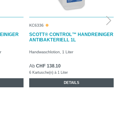
KC6336
KC6
EINIGER
SCOTT® CONTROL™ HANDREINIGER
KL
ANTIBAKTERIELL 1L
UN
r
Handwaschlotion, 1 Liter
Dus
Ab
CHF 138.10
Ab
6 Kartusche(n) à 1 Liter
6 Ka
DETAILS