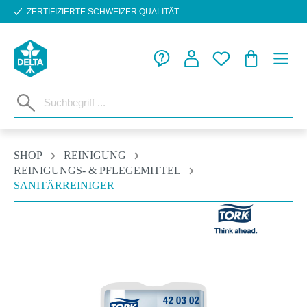
ZERTIFIZIERTE SCHWEIZER QUALITÄT
Zum Hauptinhalt springen
WARENKORB
SHOP
REINIGUNG
REINIGUNGS- & PFLEGEMITTEL
SANITÄRREINIGER
Bildergalerie überspringen