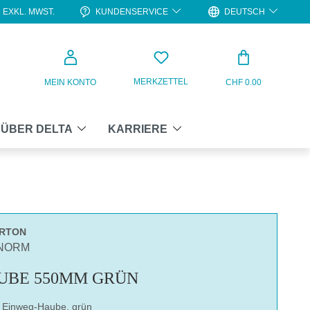
KUNDENSERVICE
DEUTSCH
EXKL. MWST.
WARENKO
MERKZETTEL
MEIN KONTO
CHF 0.00
ÜBER DELTA
KARRIERE
ARTON
ONORM
UBE 550MM GRÜN
e Einweg-Haube, grün