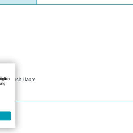
öglich
igung durch Haare
zung
eichen