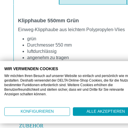
Klipphaube 550mm Grün
Einweg-Klipphaube aus leichtem Polypropylen-Vlies
grün
Durchmesser 550 mm
luftdurchlässig
angenehm zu tragen
latexfreies Gummiband
WIR VERWENDEN COOKIES
für den Kontakt mit Lebensmitteln zugelassen
Wir möchten Ihren Besuch auf unserer Website so einfach und persönlich wie m
optimaler und komfortabler Schutz vor Verunrein
gestalten. Deshalb verwendet der DELTA Online-Shop Cookies, die für die Nut
ideal für Mitarbeiter und Besucher in Hygieneber
bestimmter Funktionen erforderlich sind. Weitere Cookies erhöhen die
Benutzerfreundlichkeit und stellen sicher, dass wir und Dritte für Sie relevante
Anzeigen schalten können.
KONFIGURIEREN
ALLE AKZEPTIEREN
ZUBEHÖR