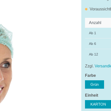
Voraussicht
Anzahl
Ab
1
Ab
6
Ab
12
Zzgl.
Versandk
auswäh
Farbe
Grün
auswä
Einheit
KARTON