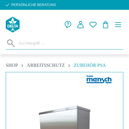
PERSÖNLICHE BERATUNG
Zum Hauptinhalt springen
WARENKORB
SHOP
ARBEITSSCHUTZ
ZUBEHÖR PSA
Bildergalerie überspringen