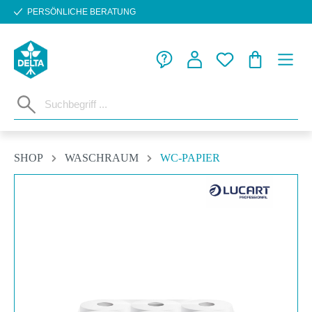
PERSÖNLICHE BERATUNG
Zum Hauptinhalt springen
WARENKORB
SHOP
WASCHRAUM
WC-PAPIER
Bildergalerie überspringen