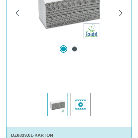
n.
D
DZ6839.01-KARTON