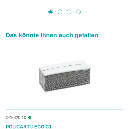
Produktgalerie überspringen
Das könnte Ihnen auch gefallen
DZ6820.10
POLICART® ECO C1