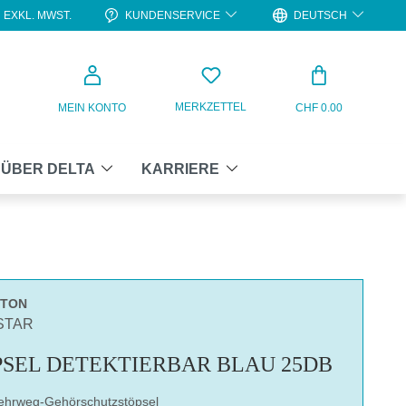
KUNDENSERVICE
DEUTSCH
EXKL. MWST.
WARENKO
MERKZETTEL
MEIN KONTO
CHF 0.00
ÜBER DELTA
KARRIERE
RTON
STAR
SEL DETEKTIERBAR BLAU 25DB
ehrweg-Gehörschutzstöpsel