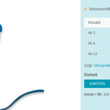
Voraussicht
Anzahl
Ab
1
Ab
6
Ab
12
Zzgl.
Versandk
auswä
Einheit
KARTON
Inhalt / VE:
100 