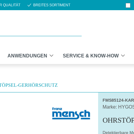
R QUALITÄT
BREITES SORTIMENT
ANWENDUNGEN
SERVICE & KNOW-HOW
TÖPSEL-GERHÖRSCHUTZ
FMS85124-KA
Marke: HYGO
OHRSTÖP
Detektierbare M