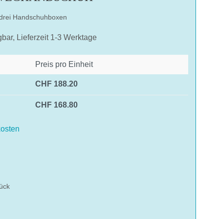
 drei Handschuhboxen
gbar, Lieferzeit 1-3 Werktage
Preis pro Einheit
CHF 188.20
CHF 168.80
osten
hlen
ück