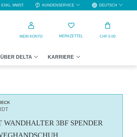
KUNDENSERVICE
DEUTSCH
EXKL. MWST.
WARENKO
MERKZETTEL
MEIN KONTO
CHF 0.00
ÜBER DELTA
KARRIERE
UECK
RDT
 WANDHALTER 3BF SPENDER
NWEGHANDSCHUH