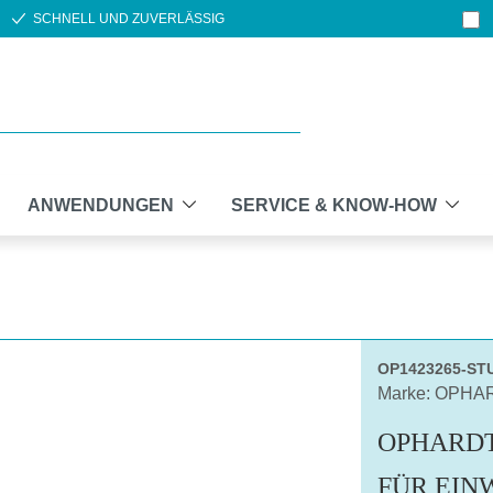
SCHNELL UND ZUVERLÄSSIG
ANWENDUNGEN
SERVICE & KNOW-HOW
OP1423265-ST
Marke: OPHA
OPHARDT
FÜR EI