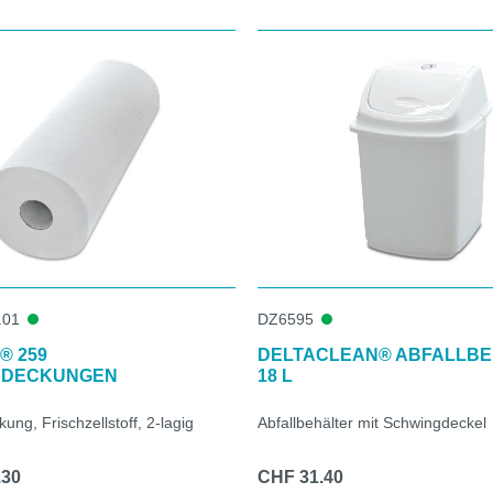
.01
DZ6595
® 259
DELTACLEAN® ABFALLB
BDECKUNGEN
18 L
ng, Frischzellstoff, 2-lagig
Abfallbehälter mit Schwingdeckel
.30
CHF 31.40