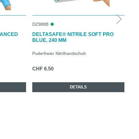
DZ988B
DZ9
VANCED
DELTASAFE® NITRILE SOFT PRO
DE
BLUE, 240 MM
24
Puderfreier Nitrilhandschuh
Pude
CHF 6.50
CHF
DETAILS