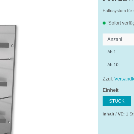
Haltesystem für
Sofort verfü
Anzahl
Ab
1
Ab
10
Zzgl.
Versandk
auswä
Einheit
STÜCK
Inhalt / VE:
1 St