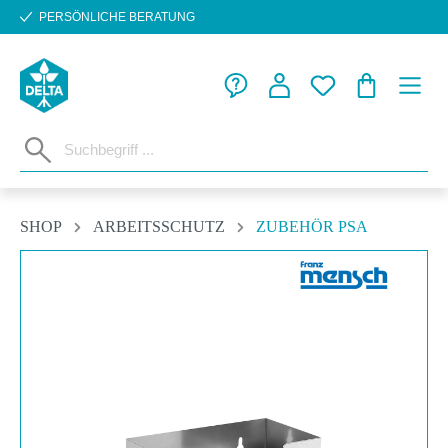
PERSÖNLICHE BERATUNG
Zum Hauptinhalt springen
WARENKORB
SHOP
ARBEITSSCHUTZ
ZUBEHÖR PSA
Bildergalerie überspringen