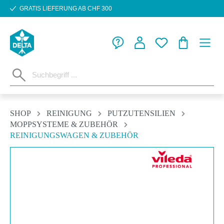
GRATIS LIEFERUNG AB CHF 300
Zum Hauptinhalt springen
WARENKORB
SHOP
REINIGUNG
PUTZUTENSILIEN
MOPPSYSTEME & ZUBEHÖR
REINIGUNGSWAGEN & ZUBEHÖR
Bildergalerie überspringen