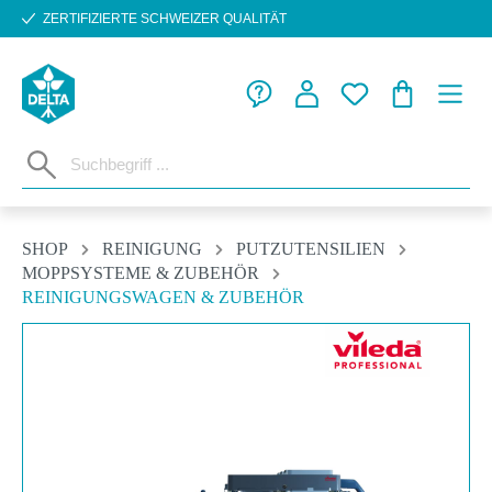
ZERTIFIZIERTE SCHWEIZER QUALITÄT
Zum Hauptinhalt springen
WARENKORB
SHOP
REINIGUNG
PUTZUTENSILIEN
MOPPSYSTEME & ZUBEHÖR
REINIGUNGSWAGEN & ZUBEHÖR
Bildergalerie überspringen